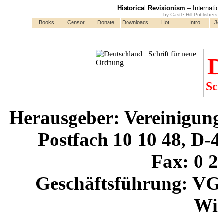
Historical Revisionism
– Internati
by Castle Hill Publisher
Books
Censor
Donate
Downloads
Hot
Intro
J
Sc
Herausgeber: Vereinigun
Postfach 10 10 48, D
Fax: 0 2
Geschäftsführung: VG
Wi