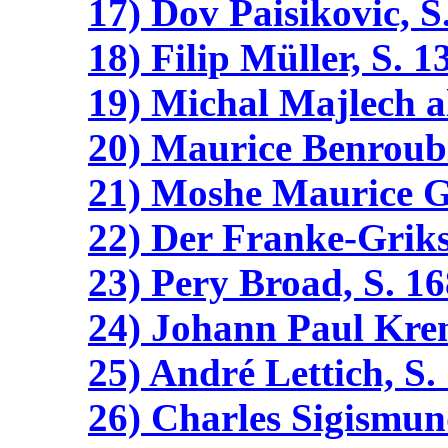
17) Dov Paisikovic, S
18) Filip Müller, S. 1
19) Michal Majlech al
20) Maurice Benroubi
21) Moshe Maurice G
22) Der Franke-Griks
23) Pery Broad, S. 16
24) Johann Paul Krem
25) André Lettich, S.
26) Charles Sigismun