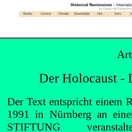
Historical Revisionism
– Internati
by Castle Hill Publisher
Books
Censor
Donate
Downloads
Hot
Intro
J
Art
Der Holocaust - 
Der Text entspricht einem R
1991 in Nürnberg an e
STIFTUNG veranstalt