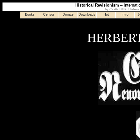
Historical Revisionism
– Internati
by Castle Hill Publisher
Books
Censor
Donate
Downloads
Hot
Intro
J
HERBER