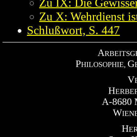
Zu IX: Die Gewissen
Zu X: Wehrdienst is
Schlußwort, S. 447
A
RBEITSG
P
G
HILOSOPHIE,
V
H
ERBE
A-8680
W
IEN
H
E