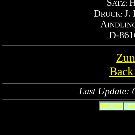
S
H
ATZ:
D
J. 
RUCK:
A
INDLIN
D-861
Zum
Back 
Last Update: 
Top Menu
Home