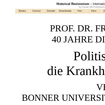
Historical Revisionism
– Internati
by Castle Hill Publisher
Books
Censor
Donate
Downloads
Hot
Intro
J
PROF. DR. 
40 JAHRE D
Politi
die Krankhe
V
BONNER UNIVERS