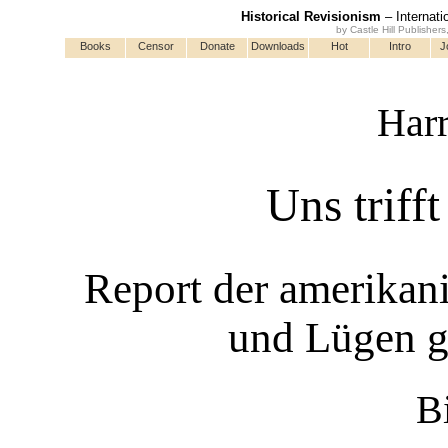
Historical Revisionism
– Internati
by Castle Hill Publisher
Books
Censor
Donate
Downloads
Hot
Intro
J
Harr
Uns triff
Report der amerikan
und Lügen g
B