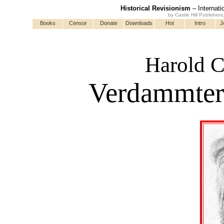
Historical Revisionism
– Internati
by Castle Hill Publisher
Books
Censor
Donate
Downloads
Hot
Intro
J
Harold C
Verdammter