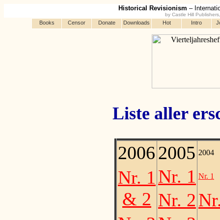
Historical Revisionism
– Internati
by Castle Hill Publisher
Books
Censor
Donate
Downloads
Hot
Intro
J
Liste aller e
2006
2005
2004
Nr. 1
Nr. 1
Nr. 1
& 2
Nr. 2
Nr