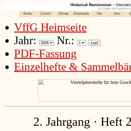
Historical Revisionism
– Internati
by Castle Hill Publisher
Books
Censor
Donate
Downloads
Hot
Intro
J
VffG Heimseite
Jahr:
Nr.:
PDF-Fassung
Einzelhefte & Sammelbä
2. Jahrgang · Heft 