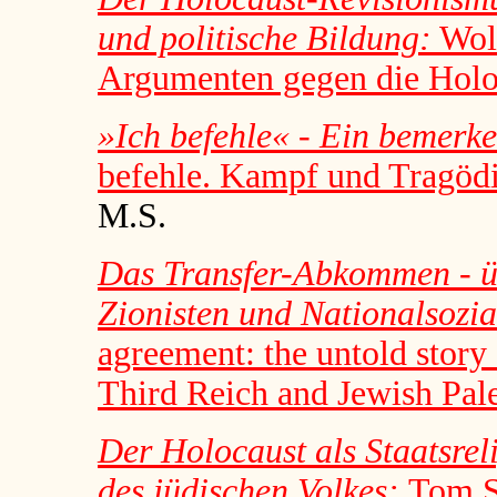
und politische Bildung:
Wolf
Argumenten gegen die Hol
»Ich befehle« - Ein bemerk
befehle. Kampf und Tragöd
M.S.
Das Transfer-Abkommen - ü
Zionisten und Nationalsozia
agreement: the untold story
Third Reich and Jewish Pale
Der Holocaust als Staatsrel
des jüdischen Volkes:
Tom S