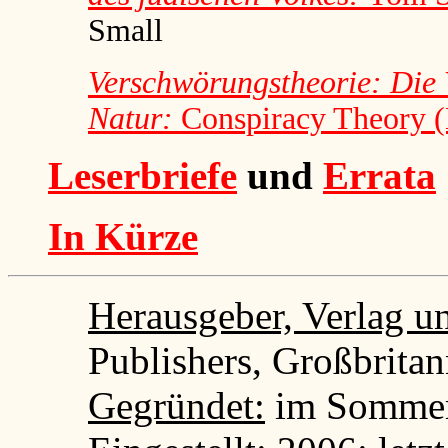
Small
Verschwörungstheorie: Die V
Natur:
Conspiracy Theory (
Leserbriefe
und
Errata
In Kürze
Herausgeber, Verlag un
Publishers, Großbritan
Gegründet:
im Sommer 