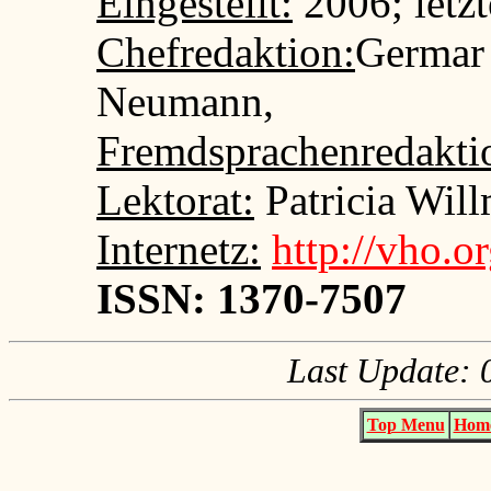
Eingestellt:
2006; letzt
Chefredaktion:
Germar 
Neumann,
Fremdsprachenredakti
Lektorat:
Patricia Wil
Internetz:
http://vho.o
ISSN: 1370-7507
Last Update: 
Top Menu
Home