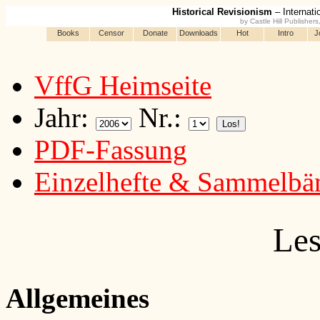
Historical Revisionism
– Internati
by Castle Hill Publisher
Books
Censor
Donate
Downloads
Hot
Intro
J
VffG Heimseite
Jahr:
Nr.:
PDF-Fassung
Einzelhefte & Sammelbä
Les
Allgemeines