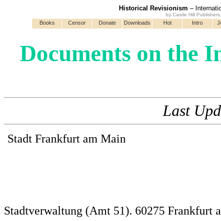
Historical Revisionism
– Internati
by Castle Hill Publisher
Books
Censor
Donate
Downloads
Hot
Intro
J
Documents on the I
Last Upd
Stadt Frankfurt am Main
Stadtverwaltung (Amt 51). 60275 Frankfurt