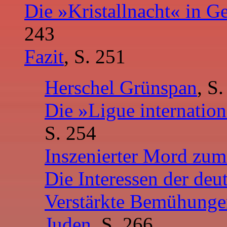
Die »Kristallnacht« in G
243
Fazit
, S. 251
Herschel Grünspan
, S
Die »Ligue internation
S. 254
Inszenierter Mord zu
Die Interessen der de
Verstärkte Bemühunge
Juden
, S. 266