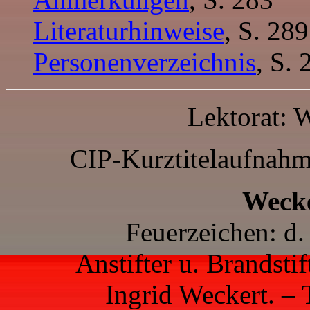
Literaturhinweise
, S. 289
Personenverzeichnis
, S. 
Lektorat: 
CIP-Kurztitelaufnahm
Wecke
Feuerzeichen: d.
Anstifter u. Brandstif
Ingrid Weckert. –