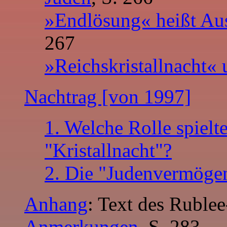
»Endlösung« heißt Au
267
»Reichskristallnacht«
Nachtrag [von 1997]
1. Welche Rolle spielt
"Kristallnacht"?
2. Die "Judenvermöge
Anhang
: Text des Rubl
Anmerkungen
, S. 283