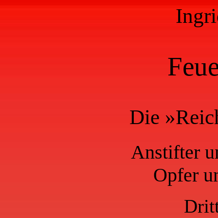
Ingr
Feue
Die »Reich
Anstifter u
Opfer u
Drit