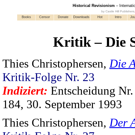
Historical Revisionism
– Internati
by Castle Hill Publisher
Books
Censor
Donate
Downloads
Hot
Intro
Jou
Kritik – Die
Thies Christophersen,
Die 
Kritik-Folge Nr. 23
Indiziert:
Entscheidung Nr.
184, 30. September 1993
Thies Christophersen,
Der 