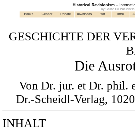
Historical Revisionism
– Internati
by Castle Hill Publisher
Books
Censor
Donate
Downloads
Hot
Intro
J
GESCHICHTE DER V
B
Die Ausro
Von Dr. jur. et Dr. phil. 
Dr.-Scheidl-Verlag, 1020
INHALT