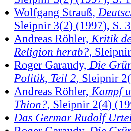
Wolfgang Strauß,
Deutsc
Sleipnir 3(2) (1997), S. 
Andreas Röhler,
Kritik 
Religion herab?
, Sleipni
Roger Garaudy,
Die Grün
Politik, Teil 2
, Sleipnir 2
Andreas Röhler,
Kampf um
Thion?
, Sleipnir 2(4) (19
Das Germar Rudolf Urteil
Roger Garaudy,
Die Grün