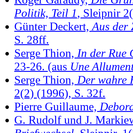
Politik, Teil 1
, Sleipnir 2
Günter Deckert,
Aus der 
S. 28ff.
Serge Thion,
In der Rue 
23-26. (aus
Une Allument
Serge Thion,
Der wahre H
2(2) (1996), S. 32f.
Pierre Guillaume,
Debor
G. Rudolf und J. Markiew