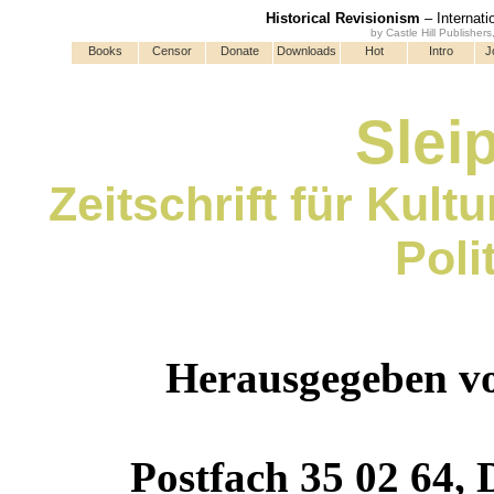
Historical Revisionism
– Internati
by Castle Hill Publisher
Books
Censor
Donate
Downloads
Hot
Intro
J
Sleip
Zeitschrift für Kult
Poli
Herausgegeben vo
Postfach 35 02 64,