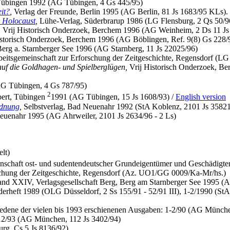
Tübingen 1992 (AG Tübingen, 4 Gs 445/95)
it?
,
Verlag der Freunde, Berlin 1995 (AG Berlin, 81 Js 1683/95 KLs). 
s Holocaust
,
Lühe-Verlag, Süderbrarup 1986 (LG Flensburg, 2 Qs 50/9
,
Vrij Historisch Onderzoek, Berchem 1996 (AG Weinheim, 2 Ds 11 Js
storisch Onderzoek, Berchem 1996 (AG Böblingen, Ref. 9(8) Gs 228/
erg a. Starnberger See 1996 (AG Starnberg, 11 Js 22025/96)
eitsgemeinschaft zur Erforschung der Zeitgeschichte, Regensdorf (LG
uf die Goldhagen- und Spielberglügen,
Vrij Historisch Onderzoek, Be
G Tübingen, 4 Gs 787/95)
2
ert, Tübingen
1991 (AG Tübingen, 15 Js 1608/93) /
English version
rdnung
,
Selbstverlag, Bad Neuenahr 1992 (StA Koblenz, 2101 Js 35821
euenahr 1995 (AG Ahrweiler, 2101 Js 2634/96 - 2 Ls)
elt)
schaft ost- und sudentendeutscher Grundeigentümer und Geschädigter
schung der Zeitgeschichte, Regensdorf (Az. UO1/GG 0009/Ka-Mr/hs.)
nd XXIV, Verlagsgesellschaft Berg, Berg am Starnberger See 1995 (A
rheft 1989 (OLG Düsseldorf, 2 Ss 155/91 - 52/91 III), 1-2/1990 (St
edene der vielen bis 1993 erschienenen Ausgaben: 1-2/90 (AG Münche
 12/93 (AG München, 112 Js 3402/94)
g, Cs 5 Js 8136/92)