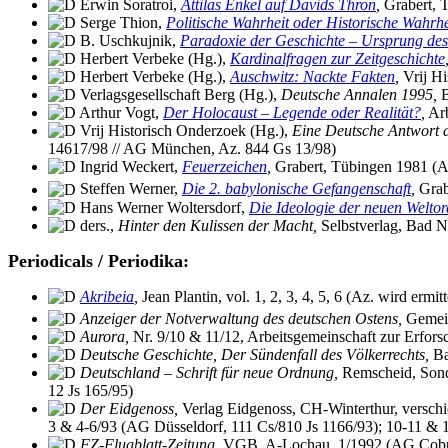
Erwin Soratroi,
Attilas Enkel auf Davids Thron
,
Grabert, 
Serge Thion,
Politische Wahrheit oder Historische Wahrhe
B. Uschkujnik,
Paradoxie der Geschichte – Ursprung de
Herbert Verbeke (Hg.),
Kardinalfragen zur Zeitgeschichte
Herbert Verbeke (Hg.),
Auschwitz: Nackte Fakten
,
Vrij Hi
Verlagsgesellschaft Berg (Hg.),
Deutsche Annalen 1995,
B
Arthur Vogt,
Der Holocaust – Legende oder Realität?
,
Arb
Vrij Historisch Onderzoek (Hg.),
Eine Deutsche Antwort a
14617/98 // AG München, Az. 844 Gs 13/98)
Ingrid Weckert,
Feuerzeichen
,
Grabert, Tübingen 1981 (A
Steffen Werner,
Die 2. babylonische Gefangenschaft
,
Grab
Hans Werner Woltersdorf,
Die Ideologie der neuen Welto
ders.,
Hinter den Kulissen der Macht,
Selbstverlag, Bad N
Periodicals / Periodika:
Akribeia
,
Jean Plantin, vol. 1, 2, 3, 4, 5, 6 (Az. wird ermitt
Anzeiger der Notverwaltung des deutschen Ostens,
Gemein
Aurora,
Nr. 9/10 & 11/12, Arbeitsgemeinschaft zur Erfor
Deutsche Geschichte, Der Sündenfall des Völkerrechts,
Ba
Deutschland – Schrift für neue Ordnung,
Remscheid, Sonde
12 Js 165/95)
Der Eidgenoss,
Verlag Eidgenoss, CH-Winterthur, verschi
3 & 4-6/93 (AG Düsseldorf, 111 Cs/810 Js 1166/93); 10-11 &
FZ-Flugblatt-Zeitung,
VGB, A-Lochau, 1/1992 (AG Cobur