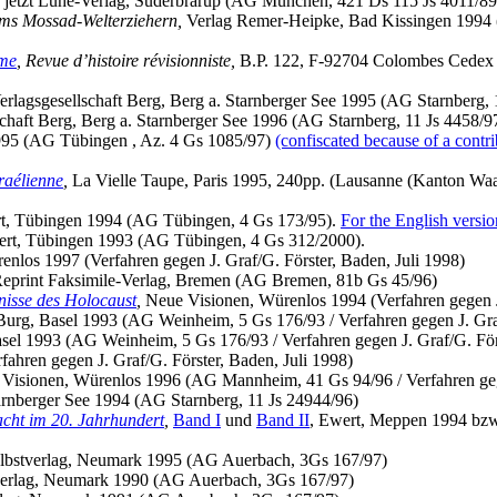
jetzt Lühe-Verlag, Süderbrarup (AG München, 421 Ds 115 Js 4011/89
ms Mossad-Welterziehern,
Verlag Remer-Heipke, Bad Kissingen 1994 (
sme
,
Revue d’histoire révisionniste,
B.P. 122, F-92704 Colombes Cedex 1
rlagsgesellschaft Berg, Berg a. Starnberger See 1995 (AG Starnberg, 
chaft Berg, Berg a. Starnberger See 1996 (AG Starnberg, 11 Js 4458/9
995 (AG Tübingen , Az. 4 Gs 1085/97)
(confiscated because of a cont
sraélienne
,
La Vielle Taupe, Paris 1995, 240pp. (Lausanne (Kanton Waad
t, Tübingen 1994 (AG Tübingen, 4 Gs 173/95).
For the English versio
rt, Tübingen 1993 (AG Tübingen, 4 Gs 312/2000).
nlos 1997 (Verfahren gegen J. Graf/G. Förster, Baden, Juli 1998)
eprint Faksimile-Verlag, Bremen (AG Bremen, 81b Gs 45/96)
isse des Holocaust
,
Neue Visionen, Würenlos 1994 (Verfahren gegen J.
rg, Basel 1993 (AG Weinheim, 5 Gs 176/93 / Verfahren gegen J. Graf
el 1993 (AG Weinheim, 5 Gs 176/93 / Verfahren gegen J. Graf/G. Förs
hren gegen J. Graf/G. Förster, Baden, Juli 1998)
Visionen, Würenlos 1996 (AG Mannheim, 41 Gs 94/96 / Verfahren gegen
rnberger See 1994 (AG Starnberg, 11 Js 24944/96)
cht im 20. Jahrhundert
,
Band I
und
Band II
, Ewert, Meppen 1994 bzw
lbstverlag, Neumark 1995 (AG Auerbach, 3Gs 167/97)
verlag, Neumark 1990 (AG Auerbach, 3Gs 167/97)