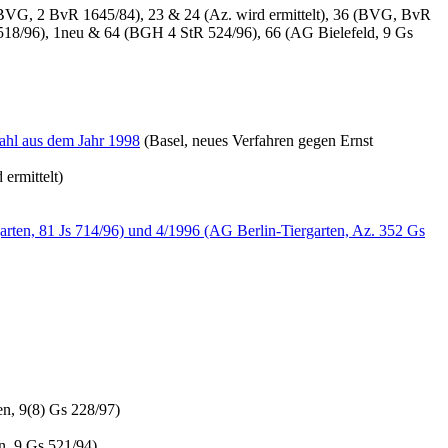
(BVG, 2 BvR 1645/84), 23 & 24 (Az. wird ermittelt), 36 (BVG, BvR
18/96), 1neu & 64 (BGH 4 StR 524/96), 66 (AG Bielefeld, 9 Gs
Zahl aus dem Jahr 1998
(Basel, neues Verfahren gegen Ernst
ermittelt)
arten, 81 Js 714/96) und 4/1996 (AG Berlin-Tiergarten, Az. 352 Gs
, 9(8) Gs 228/97)
, 9 Gs 521/94)