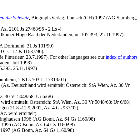
en die Schweiz
,
Biograph-Verlag, Lantsch (CH) 1997 (AG Starnberg,
z. 2101 Js 27468/95 - 2 Ls -)
rafkamer Hoge Raad der Nederlanden, nr. 105.393, 25.11.1997)
A Dortmund, 31 Js 101/90)
 Cs 112 Js 11637/96).
 l’interieur, 23.7.1997). For other languages see our
index of authors
aden, Juli 1998)
5.393, 25.11.1997)
Mannheim, 2 KLs 503 Js 17319/01)
 (Az. Deutschland wird ermittelt; Österreich: StA Wien, Az. 30 Vr
Az. 30 Vr 5048/68; Ur 6/68)
wird ermittelt; Österreich: StA Wien, Az. 30 Vr 5048/68; Ur 6/68)
gen 21.8.-12.9.2002, Az. 4 Gs 937/02).
Az. wird ermittelt)
cklinghausen 1996 (AG Bonn, Az. 64 Gs 1160/98)
en 1996 (AG Bonn, Az. 64 Gs 1160/98)
en 1997 (AG Bonn, Az. 64 Gs 1160/98)