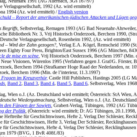
rlag, Neumark 1991 (AG Auerbach, 3Gs 167/97)
 Verlagsgesellschaft, 1992 (Az. wird ermittelt)
a 1994 (Az. wird ermittelt) /
English version
e Schuld – Report der amerikanischen-jüdischen Attacken und Lügen geg
 Begriffs,
Selbstverlag, Remagen 1993 (AG Bad Neuenahr-Ahrweiler, A
sche Bibliotheek Nr. 3, Vrij Historisch Onderzoek, Berchem 1990, (St
Deutsche Verlagsgesellschaft, Rosenheim 1992, (Az. wird ermittelt)
nd – Wird der Zahn gezogen?,
Verlag E.A. Kögel, Remscheid 1990 (St
een Eighty Four Press, Brighton/East Sussex 1996 (AG München, 8430
le de mise en scène
,
Vrij Historisch Onderzoek, Berchem 1997 (Min. de
Neue Visionen, Würenlos 1995 (Verfahren gegen J. Graf/G. Förster, B
erzoek, Berchem 1994 (Strafkamer Hoge Raad der Nederlanden, nr. 10
zoek, Berchem 1996 (Min. de l’interieur, 11.3.1997)
e Fragen im Kreuzverhör,
Castle Hill Publishers, Hastings 2005 (LG 
nds
,
Band 2
,
Band 3
,
Band 4
,
Band 5
,
Band 6
, Selbstverlag, Wien 1968
lag, Wien o.J. (Az. Deutschland wird ermittelt; Österreich: StA Wien, 
e deutsche Wiedergutmachung,
Selbstverlag, Wien o.J. (Az. Deutschland 
in den Fängen der Sowjets
,
Grabert-Verlag, Tübingen, 1992 (AG Tübin
g der Politik
,
(Österreich: wird ermittelt; D: AG Tübingen, 20.1.1998, 
e Heftreihe für Geschichtswissen, Hefte 2, Verlag Der Schlesier, Re
e für Geschichtswissen, Hefte 3, Verlag Der Schlesier, Recklinghaus
e für Geschichtswissen, Hefte 4, Verlag Der Schlesier, Recklinghaus
gen 1979 (BVG, 1 BvR 408f./83)