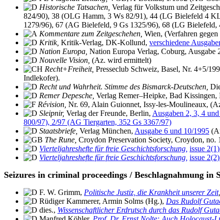
Historische Tatsachen,
Verlag für Volkstum und Zeitgesch
824/90), 38 (OLG Hamm, 3 Ws 82/91), 44 (LG Bielefeld 4 KLs
1279/96), 67 (AG Bielefeld, 9 Gs 1325/96), 68 (LG Bielefeld
Kommentare zum Zeitgeschehen,
Wien, (Verfahren gegen 
Kritik,
Kritik-Verlag, DK-Kollund,
verschiedene Ausgabe
Nation Europa,
Nation Europa Verlag, Coburg, Ausgabe 2
Nouvelle Vision,
(Az. wird ermittelt)
Recht+Freiheit,
Presseclub Schweiz, Basel, Nr. 4+5/1995
Indlekofer).
Recht und Wahrheit. Stimme des Bismarck-Deutschen,
Die
Remer Depesche,
Verlag Remer–Heipke, Bad Kissingen, N
Révision,
Nr. 69, Alain Guionnet, Issy-les-Moulineaux, (Az.
Sleipnir,
Verlag der Freunde, Berlin,
Ausgaben 2, 3, 4 und
800/97), 2/97 (AG Tiergarten, 352 Gs 3367/97)
Staatsbriefe,
Verlag München,
Ausgabe 6 und 10/1995
(Am
The Rune,
Croydon Preservation Society, Croydon, no.
Vierteljahreshefte für freie Geschichtsforschung,
issue 2(1
Vierteljahreshefte für freie Geschichtsforschung,
issue 2(2
Seizures in criminal proceedings / Beschlagnahmung in 
F. W. Grimm,
Politische Justiz, die Krankheit unserer Zeit
Rüdiger Kammerer, Armin Solms (Hg.),
Das Rudolf Guta
dies.,
Wissenschaftlicher Erdrutsch durch das Rudolf Guta
Manfred Köhler,
Prof. Dr. Ernst Nolte: Auch Holocaust-