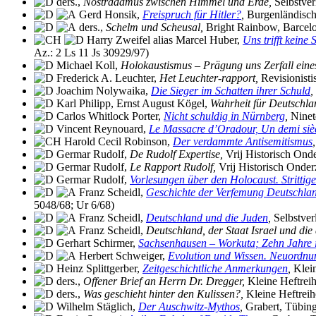
ders.,
Nostradamus zwischen Himmel und Erde,
Selbstve
Gerd Honsik,
Freispruch für Hitler?
,
Burgenländische
ders.,
Schelm und Scheusal,
Bright Rainbow, Barcelon
Harry Zweifel alias Marcel Huber,
Uns trifft kein
Az.: 2 Ls 11 Js 30929/97)
Michael Koll,
Holokaustismus – Prägung uns Zerfall eines
Frederick A. Leuchter,
Het Leuchter-rapport,
Revisionisti
Joachim Nolywaika,
Die Sieger im Schatten ihrer Schuld
,
Karl Philipp, Ernst August Kögel,
Wahrheit für Deutschla
Carlos Whitlock Porter,
Nicht schuldig in Nürnberg
,
Ninet
Vincent Reynouard,
Le Massacre d’Oradour, Un demi sièc
Harold Cecil Robinson,
Der verdammte Antisemitismus
,
Germar Rudolf,
De Rudolf Expertise,
Vrij Historisch Ond
Germar Rudolf,
Le Rapport Rudolf,
Vrij Historisch Onder
Germar Rudolf,
Vorlesungen über den Holocaust. Strittig
Franz Scheidl,
Geschichte der Verfemung Deutschla
5048/68; Ur 6/68)
Franz Scheidl,
Deutschland und die Juden
,
Selbstver
Franz Scheidl,
Deutschland, der Staat Israel und di
Gerhart Schirmer,
Sachsenhausen – Workuta; Zehn Jahre 
Herbert Schweiger,
Evolution und Wissen. Neuordnun
Heinz Splittgerber,
Zeitgeschichtliche Anmerkungen
,
Klein
ders.,
Offener Brief an Herrn Dr. Dregger,
Kleine Heftreih
ders.,
Was geschieht hinter den Kulissen?,
Kleine Heftreih
Wilhelm Stäglich,
Der Auschwitz-Mythos
,
Grabert, Tübin