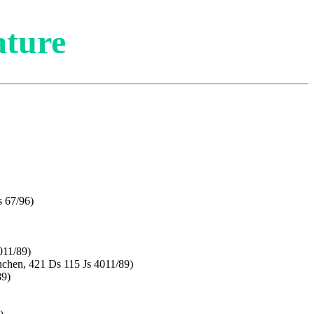
ature
 67/96)
011/89)
chen, 421 Ds 115 Js 4011/89)
89)