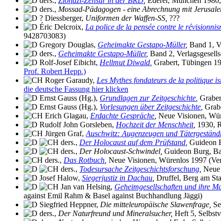
ders.,
Zionazi-Zensur in der BRD
,
Ederer, München 1980, 
ders.,
Mossad-Pädagogen - eine Abrechnung mit Jerusale
? Diessberger,
Uniformen der Waffen-SS,
???
Éric Delcroix,
La police de la pensée contre le révisionni
9428703083)
Gregory Douglas,
Geheimakte Gestapo-Müller
,
Band 1, Ve
ders.,
Geheimakte Gestapo-Müller
,
Band 2, Verlagsgesells
Rolf-Josef Eibicht,
Hellmut Diwald
,
Grabert, Tübingen 1
Prof. Robert Hepp.)
Roger Garaudy,
Les Mythes fondateurs de la politique i
die deutsche Fassung hier klicken
Ernst Gauss (Hg.),
Grundlagen zur Zeitgeschichte
,
Graber
Ernst Gauss (Hg.),
Vorlesungen über Zeitgeschichte
,
Grabe
Erich Glagau,
Erdachte Gespräche
,
Neue Visionen, Würe
Rudolf John Gorsleben,
Hochzeit der Menschheit
,
1930, R
Jürgen Graf,
Auschwitz: Augenzeugen und Tätergeständn
ders.,
Der Holocaust auf dem Prüfstand
,
Guideon Bu
ders.,
Der Holocaust-Schwindel,
Guideon Burg, Bas
ders.,
Das Rotbuch
,
Neue Visionen, Würenlos 1997 (Verfa
ders.,
Todesursache Zeitgeschichtsforschung
,
Neue 
Josef Halow,
Siegerjustiz in Dachau
,
Druffel, Berg am Sta
Jan van Helsing,
Geheimgesellschaften und ihre Ma
against Emil Rahm & Basel against Buchhandlung Jäggi)
Siegfried Heppner,
Die mitteleuropäische Slawenfrage,
Se
ders.,
Der Naturfreund und Mineralsucher,
Heft 5, Selbst