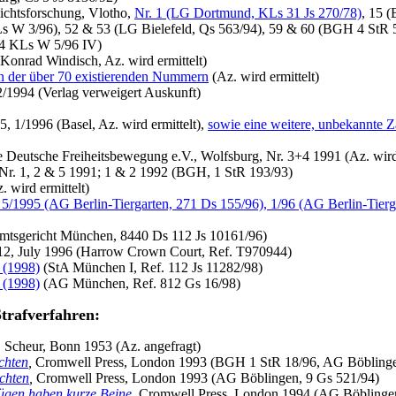
ichtsforschung, Vlotho,
Nr. 1 (LG Dortmund, KLs 31 Js 270/78)
, 15 
 W 3/96), 52 & 53 (LG Bielefeld, Qs 563/94), 59 & 60 (BGH 4 StR 5
, 4 KLs W 5/96 IV)
Konrad Windisch, Az. wird ermittelt)
n der über 70 existierenden Nummern
(Az. wird ermittelt)
/1994 (Verlag verweigert Auskunft)
, 1/1996 (Basel, Az. wird ermittelt),
sowie eine weitere, unbekannte 
 Deutsche Freiheitsbewegung e.V., Wolfsburg, Nr. 3+4 1991 (Az. wird 
r. 1, 2 & 5 1991; 1 & 2 1992 (BGH, 1 StR 193/93)
 wird ermittelt)
 5/1995 (AG Berlin-Tiergarten, 271 Ds 155/96), 1/96 (AG Berlin-Tierg
tsgericht München, 8440 Ds 112 Js 10161/96)
 12, July 1996 (Harrow Crown Court, Ref. T970944)
) (1998)
(StA München I, Ref. 112 Js 11282/98)
) (1998)
(AG München, Ref. 812 Gs 16/98)
Strafverfahren:
,
Scheur, Bonn 1953 (Az. angefragt)
chten
,
Cromwell Press, London 1993 (BGH 1 StR 18/96, AG Böblingen
chten
,
Cromwell Press, London 1993 (AG Böblingen, 9 Gs 521/94)
Lügen haben kurze Beine
,
Cromwell Press, London 1994 (AG Böblingen