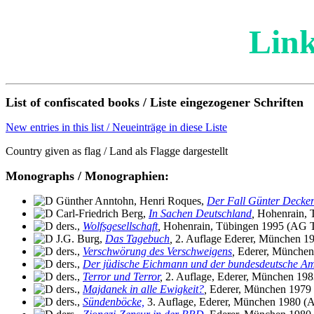
Link
List of confiscated books / Liste eingezogener Schriften
New entries in this list / Neueinträge in diese Liste
Country given as flag / Land als Flagge dargestellt
Monographs / Monographien:
Günther Anntohn, Henri Roques,
Der Fall Günter Decker
Carl-Friedrich Berg,
In Sachen Deutschland
,
Hohenrain, 
ders.,
Wolfsgesellschaft
,
Hohenrain, Tübingen 1995 (AG T
J.G. Burg,
Das Tagebuch
,
2. Auflage Ederer, München 19
ders.,
Verschwörung des Verschweigens
,
Ederer, München 
ders.,
Der jüdische Eichmann und der bundesdeutsche A
ders.,
Terror und Terror
,
2. Auflage, Ederer, München 198
ders.,
Majdanek in alle Ewigkeit?
,
Ederer, München 1979 
ders.,
Sündenböcke,
3. Auflage, Ederer, München 1980 (